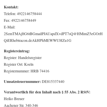
Kontakt:
Telefon: 4922146758444
Fax: 4922146758449
E-Mail:
2SzmTMAjftG6tBG
mail
PJAUapdXvdPT7sQ
@
HMimZ5eGOrH
QiER
hebtracon.de
AkHPhMEWWUHZu1G
Registereintrag:
Register: Handelsregister
Register Ort: Koeln
Registernummer: HRB 74416
Umsatzsteuernummer:
DE815337440
Verantwortlich für den Inhalt nach § 55 Abs. 2 RStV:
Heiko Breuer
Aachener Str. 340-346