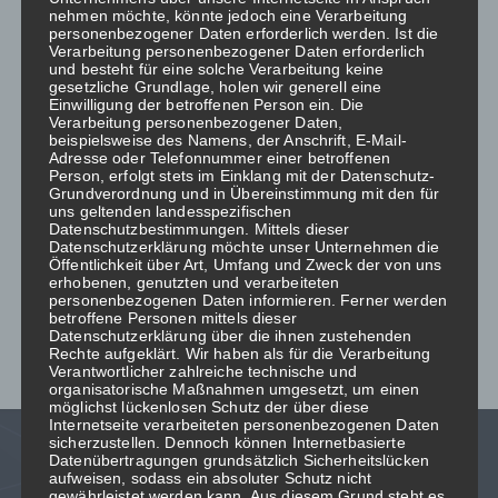
Suche
nehmen möchte, könnte jedoch eine Verarbeitung
personenbezogener Daten erforderlich werden. Ist die
Verarbeitung personenbezogener Daten erforderlich
und besteht für eine solche Verarbeitung keine
S
gesetzliche Grundlage, holen wir generell eine
u
Einwilligung der betroffenen Person ein. Die
Verarbeitung personenbezogener Daten,
c
beispielsweise des Namens, der Anschrift, E-Mail-
h
Adresse oder Telefonnummer einer betroffenen
Person, erfolgt stets im Einklang mit der Datenschutz-
e
Grundverordnung und in Übereinstimmung mit den für
n
Archives
uns geltenden landesspezifischen
n
Datenschutzbestimmungen. Mittels dieser
Datenschutzerklärung möchte unser Unternehmen die
a
Öffentlichkeit über Art, Umfang und Zweck der von uns
Mai 2020
c
erhobenen, genutzten und verarbeiteten
personenbezogenen Daten informieren. Ferner werden
h
betroffene Personen mittels dieser
:
Datenschutzerklärung über die ihnen zustehenden
Rechte aufgeklärt. Wir haben als für die Verarbeitung
Verantwortlicher zahlreiche technische und
organisatorische Maßnahmen umgesetzt, um einen
möglichst lückenlosen Schutz der über diese
Internetseite verarbeiteten personenbezogenen Daten
sicherzustellen. Dennoch können Internetbasierte
Datenübertragungen grundsätzlich Sicherheitslücken
aufweisen, sodass ein absoluter Schutz nicht
gewährleistet werden kann. Aus diesem Grund steht es