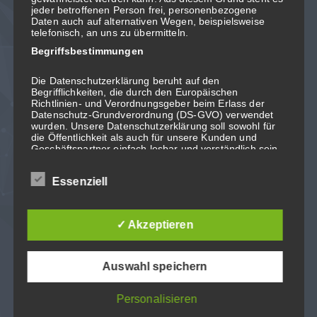
N
E
H
M
E
N
S
I
E
K
O
N
T
A
K
T
jeder betroffenen Person frei, personenbezogene
Daten auch auf alternativen Wegen, beispielsweise
telefonisch, an uns zu übermitteln.
F
A
U
Begriffsbestimmungen
Die Datenschutzerklärung beruht auf den
Begrifflichkeiten, die durch den Europäischen
Richtlinien- und Verordnungsgeber beim Erlass der
Datenschutz-Grundverordnung (DS-GVO) verwendet
wurden. Unsere Datenschutzerklärung soll sowohl für
Bereit, mit uns
durchzustarten?
die Öffentlichkeit als auch für unsere Kunden und
Geschäftspartner einfach lesbar und verständlich sein.
Um dies zu gewährleisten, möchten wir vorab die
verwendeten Begrifflichkeiten erläutern. Wir verwenden
Wir arbeiten mit Leidenschaft, nehmen Herausforderungen
Essenziell
in dieser Datenschutzerklärung unter anderem die
an und schaffen neue Impulse in der Unternehmensberatung
folgenden Begriffe:
+49 221 46758 440
✓ Akzeptieren
Mon – Fr: 9:00 –17:00 Uhr
a) personenbezogene Daten
Auswahl speichern
Personenbezogene Daten sind alle
G
e
t
a
Q
u
o
t
e
Informationen, die sich auf eine identifizierte oder
identifizierbare natürliche Person (im Folgenden
Personalisieren
„betroffene Person") beziehen. Als identifizierbar